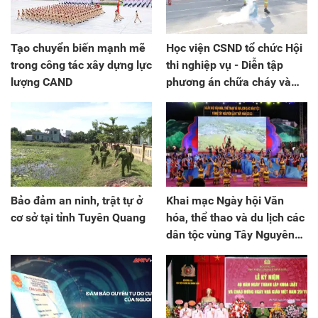
Tạo chuyển biến mạnh mẽ
Học viện CSND tổ chức Hội
trong công tác xây dựng lực
thi nghiệp vụ - Diễn tập
lượng CAND
phương án chữa cháy và
cứu nạn cứu hộ năm 2023
Bảo đảm an ninh, trật tự ở
Khai mạc Ngày hội Văn
cơ sở tại tỉnh Tuyên Quang
hóa, thể thao và du lịch các
dân tộc vùng Tây Nguyên
lần thứ I, năm 2023