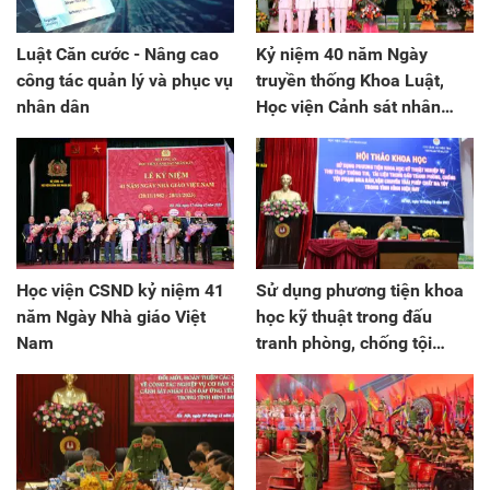
Luật Căn cước - Nâng cao
Kỷ niệm 40 năm Ngày
công tác quản lý và phục vụ
truyền thống Khoa Luật,
nhân dân
Học viện Cảnh sát nhân
dân
Học viện CSND kỷ niệm 41
Sử dụng phương tiện khoa
năm Ngày Nhà giáo Việt
học kỹ thuật trong đấu
Nam
tranh phòng, chống tội
phạm ma túy