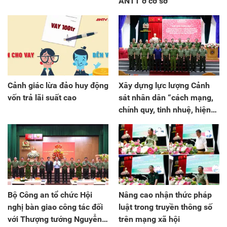
ANTT ở cơ sở
Cảnh giác lừa đảo huy động
Xây dựng lực lượng Cảnh
vốn trả lãi suất cao
sát nhân dân “cách mạng,
chính quy, tinh nhuệ, hiện
đại”
Bộ Công an tổ chức Hội
Nâng cao nhận thức pháp
nghị bàn giao công tác đối
luật trong truyền thông số
với Thượng tướng Nguyễn
trên mạng xã hội