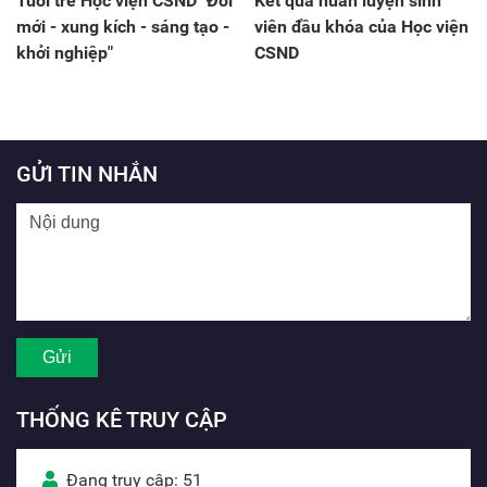
Tuổi trẻ Học viện CSND "Đổi
Kết quả huấn luyện sinh
mới - xung kích - sáng tạo -
viên đầu khóa của Học viện
khởi nghiệp"
CSND
GỬI TIN NHẮN
THỐNG KÊ TRUY CẬP
Đang truy cập: 51