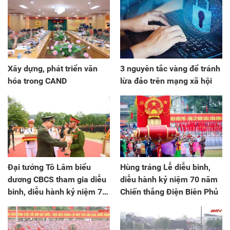
Xây dựng, phát triển văn
3 nguyên tắc vàng để tránh
hóa trong CAND
lừa đảo trên mạng xã hội
Đại tướng Tô Lâm biểu
Hùng tráng Lễ diễu binh,
dương CBCS tham gia diễu
diễu hành kỷ niệm 70 năm
binh, diễu hành kỷ niệm 70
Chiến thắng Điện Biên Phủ
năm Chiến thắng Điện Biên
Phủ