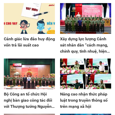
Cảnh giác lừa đảo huy động
Xây dựng lực lượng Cảnh
vốn trả lãi suất cao
sát nhân dân “cách mạng,
chính quy, tinh nhuệ, hiện
đại”
Bộ Công an tổ chức Hội
Nâng cao nhận thức pháp
nghị bàn giao công tác đối
luật trong truyền thông số
với Thượng tướng Nguyễn
trên mạng xã hội
Duy Ngọc