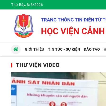
Thứ Bảy, 8/8/2026
GIỚI THIỆU
TIN TỨC - SỰ KIỆN
ĐÀO TẠO
H
THƯ VIỆN VIDEO