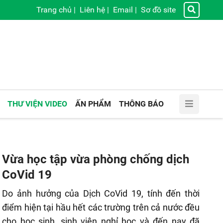
Trang chủ
|
Liên hệ
|
Email
|
Sơ đồ site
THƯ VIỆN VIDEO
ẤN PHẨM
THÔNG BÁO
Vừa học tập vừa phòng chống dịch
CoVid 19
Do ảnh hưởng của Dịch CoVid 19, tính đến thời
điểm hiện tại hầu hết các trường trên cả nước đều
cho học sinh, sinh viên nghỉ học và đến nay đã