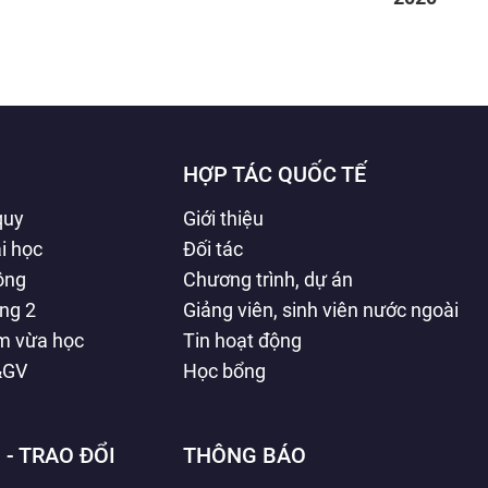
HỢP TÁC QUỐC TẾ
quy
Giới thiệu
i học
Đối tác
hông
Chương trình, dự án
ằng 2
Giảng viên, sinh viên nước ngoài
àm vừa học
Tin hoạt động
&GV
Học bổng
 - TRAO ĐỔI
THÔNG BÁO