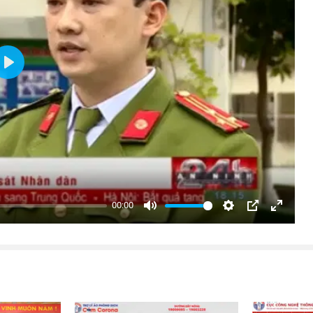
Play
00:00
Mute
Settings
PIP
Enter
fullsc