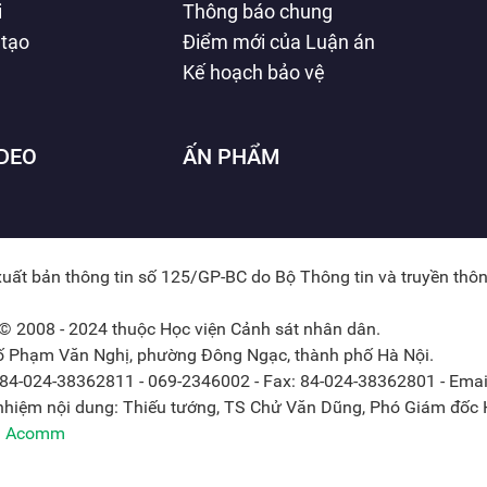
i
Thông báo chung
 tạo
Điểm mới của Luận án
Kế hoạch bảo vệ
IDEO
ẤN PHẨM
xuất bản thông tin số 125/GP-BC do Bộ Thông tin và truyền thô
© 2008 - 2024 thuộc Học viện Cảnh sát nhân dân.
hố Phạm Văn Nghị, phường Đông Ngạc, thành phố Hà Nội.
: 84-024-38362811 - 069-2346002 - Fax: 84-024-38362801 - Emai
 nhiệm nội dung: Thiếu tướng, TS Chử Văn Dũng, Phó Giám đốc H
ởi Acomm