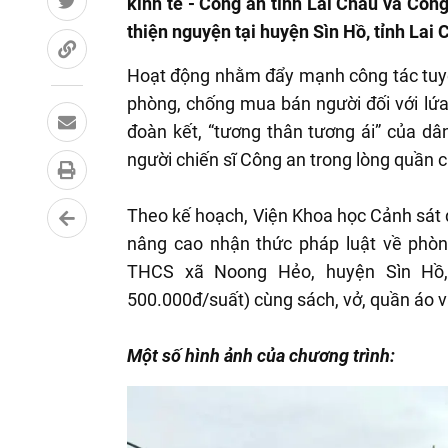
kinh tế - Công an tỉnh Lai Châu và Công
thiện nguyện tại huyện Sìn Hồ, tỉnh Lai 
Hoạt động nhằm đẩy mạnh công tác tuyê
phòng, chống mua bán người đối với lứ
đoàn kết, “tương thân tương ái” của 
người chiến sĩ Công an trong lòng quần 
Theo kế hoạch, Viện Khoa học Cảnh sát đã
nâng cao nhận thức pháp luật về phòng,
THCS xã Noong Hẻo, huyện Sìn Hồ, t
500.000đ/suất) cùng sách, vở, quần áo và
Một số hình ảnh của chương trình: