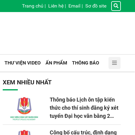
Trang chủ
|
Liên hệ
|
Email
|
Sơ đồ site
THƯ VIỆN VIDEO
ẤN PHẨM
THÔNG BÁO
XEM NHIỀU NHẤT
Thông báo Lịch ôn tập kiến
thức cho thí sinh đăng ký xét
tuyển Đại học văn bằng 2
tuyển mới, mở tại Học viện
CSND năm học 2026 - 2027
Công bố cấu trúc, định dạng