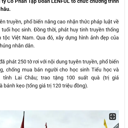
 ty Cổ Phần Tập Đoàn LENFUL tổ chức chương trình
Châu.
n truyền, phổ biến nâng cao nhận thức pháp luật về
a tuổi học sinh. Đồng thời, phát huy tinh truyền thống
dân tộc Việt Nam. Qua đó, xây dựng hình ảnh đẹp của
chúng nhân dân.
 phát 250 tờ rơi với nội dung tuyên truyền, phổ biến
 chống mua bán người cho học sinh Tiểu học và
ỉnh Lai Châu; trao tặng 100 suất quà (trị giá
 bánh kẹo (tổng giá trị 120 triệu đồng).