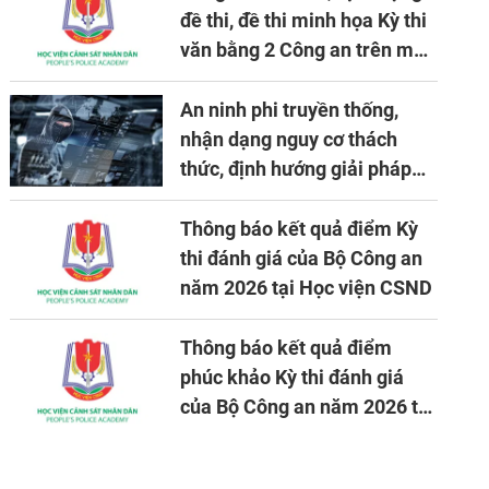
đề thi, đề thi minh họa Kỳ thi
văn bằng 2 Công an trên máy
tính
An ninh phi truyền thống,
nhận dạng nguy cơ thách
thức, định hướng giải pháp
đảm bảo an ninh quốc gia
trong tình hình hiện nay
Thông báo kết quả điểm Kỳ
thi đánh giá của Bộ Công an
năm 2026 tại Học viện CSND
Thông báo kết quả điểm
phúc khảo Kỳ thi đánh giá
của Bộ Công an năm 2026 tại
Học viện CSND