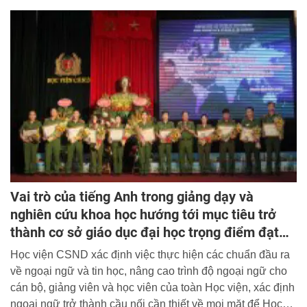
sư, 200 Tiến sĩ.
Vai trò của tiếng Anh trong giảng dạy và
nghiên cứu khoa học hướng tới mục tiêu trở
thành cơ sở giáo dục đại học trọng điểm đạt
chuẩn quốc gia
Học viện CSND xác định việc thực hiện các chuẩn đầu ra
về ngoại ngữ và tin học, nâng cao trình độ ngoại ngữ cho
cán bộ, giảng viên và học viên của toàn Học viện, xác định
ngoại ngữ trở thành cầu nối cần thiết về mọi mặt để Học