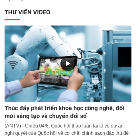
viện sẵn sàng đáp ứng mọi yêu cầu khi trở thành cơ sở
THƯ VIỆN VIDEO
giáo dục đại học trọng điểm của quốc gia.
Thúc đẩy phát triển khoa học công nghệ, đổi
mới sáng tạo và chuyển đổi số
(ANTV) - Chiều 04/8, Quốc hội thảo luận tại tổ về dự án
nghị quyết của Quốc hội về cơ chế, chính sạch đặc thù để