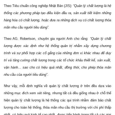
Theo Tiêu chuẩn công nghiệp Nhật Bản (JIS):
“Quản lý chất lượng là hệ
thống các phương pháp tạo điều kiện đầu ra, sản xuất tiết kiệm những
hàng hóa có chất lượng, hoặc đưa ra những dịch vụ có chất lượng thỏa
mãn nhu cầu người tiêu dùng”.
Theo AG. Robertson, chuyên gia người Anh cho rằng:
“Quản lý chất
lượng được xác định như hệ thống quản trị nhằm xây dựng chương
trình và sự phối hợp các cố gắng của những đơn vị khác nhau để duy
trì và tăng cường chất lượng trong các tổ chức khâu thiết kế, sản xuất,
vận hành… sao cho có hiệu quả nhất, đồng thời, cho phép thỏa mãn
nhu cầu của người tiêu dùng”.
Như vậy, mỗi định nghĩa về quản lý chất lượng ở trên đều dựa vào
những mục đích xem xét riêng, nhưng tất cả đều giống nhau ở chỗ thể
hiện quản lý chất lượng là hệ thống các qui trình nhằm đảm bảo chất
lượng cho toàn hệ thống, thỏa mãn nhu cầu thị trường với chi phí thấp
nhất, có hiệu quả kinh tế cao nhất, được tiến hành trong tất cả các giai