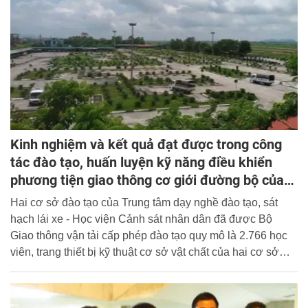
Kinh nghiệm và kết quả đạt được trong công
tác đào tạo, huấn luyện kỹ năng điều khiển
phương tiện giao thông cơ giới đường bộ của
Trung tâm dạy nghề, đào tạo, sát hạch lái xe -
Hai cơ sở đào tạo của Trung tâm dạy nghề đào tạo, sát
Một số kiến nghị đề xuất
hạch lái xe - Học viện Cảnh sát nhân dân đã được Bộ
Giao thông vận tải cấp phép đào tạo quy mô là 2.766 học
viên, trang thiết bị kỹ thuật cơ sở vật chất của hai cơ sở
cũng vào loại bậc nhất nước ta hiện nay về lĩnh vực đào
tạo và sát hạch lái xe.