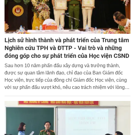
Lịch sử hình thành và phát triển của Trung tâm
Nghiên cứu TPH và ĐTTP - Vai trò và những
đóng góp cho sự phát triển của Học viện CSND
Sau hơn 10 năm phấn đấu xây dựng và trưởng thành,
được sự quan tâm lãnh đạo, chỉ đạo của Ban Giám đốc
Học viện, trực tiếp của đồng chí Giám đốc Học viện, cùng
với sự phấn đấu vượt khó, nêu cao trách nhiệm với lòng
quyết tâm và sự nỗ lực không ngừng của tập thể các nhà
nghiên cứu, nhiều thế hệ cán bộ, Trung tâm Nghiên cứu tội
phạm học và Điều tra tội phạm đã có những bước phát
triển đáng ghi nhận.