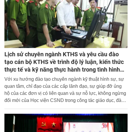
Lịch sử chuyên ngành KTHS và yêu cầu đào
tạo cán bộ KTHS về trình độ lý luận, kiến thức
thực tế và kỹ năng thực hành trong tình hình
mới
Với xu hướng đào tạo chuyên ngành kỹ thuật hình sự, sự
quan tâm, chỉ đạo của các cấp lãnh đạo, sự giúp đỡ ủng
hộ của các đơn vị có liên quan và sự nỗ lực, không ngừng
đổi mới của Học viện CSND trong công tác giáo dục, đào
tạo nói chung và đào tạo chuyên ngành KTHS nói riêng sẽ
góp phần quan trọng trong nâng cao chất lượng đào tạo
học viên chuyên ngành KTHS, đáp ứng yêu cầu đào tạo
nguồn nhân lực cho lực lượng KTHS Công an các địa