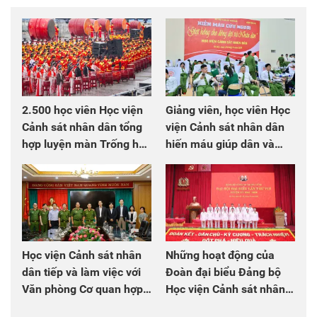
2.500 học viên Học viện
Giảng viên, học viên Học
Cảnh sát nhân dân tổng
viện Cảnh sát nhân dân
hợp luyện màn Trống hội
hiến máu giúp dân và
chào mừng Đại hội Đảng
đồng đội
Học viện Cảnh sát nhân
Những hoạt động của
dân tiếp và làm việc với
Đoàn đại biểu Đảng bộ
Văn phòng Cơ quan hợp
Học viện Cảnh sát nhân
tác quốc tế Nhật Bản tại
dân tại Đại hội đại biểu