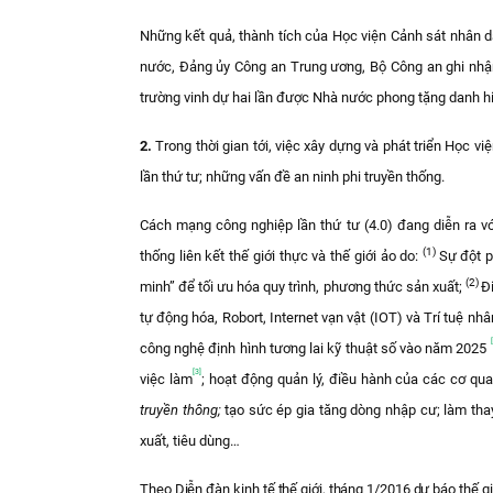
Những kết quả, thành tích của Học viện Cảnh sát nhân dâ
nước, Đảng ủy Công an Trung ương, Bộ Công an ghi nhận
trường vinh dự hai lần được Nhà nước phong tặng danh hi
2.
Trong thời gian tới, việc xây dựng và phát triển Học
lần thứ tư; những vấn đề an ninh phi truyền thống.
Cách mạng công nghiệp lần thứ tư (4.0) đang diễn ra vớ
(1)
thống liên kết thế giới thực và thế giới ảo do:
Sự đột p
(2)
minh” để tối ưu hóa quy trình, phương thức sản xuất;
Đ
tự động hóa, Robort, Internet vạn vật (IOT) và Trí tuệ nhân 
công nghệ định hình tương lai kỹ thuật số vào năm 2025
[3]
việc làm
; hoạt động quản lý, điều hành của các cơ qu
truyền thông;
tạo sức ép gia tăng dòng nhập cư; làm tha
xuất, tiêu dùng…
T
heo Diễn đàn kinh tế thế giới, tháng 1/2016 dự báo thế 