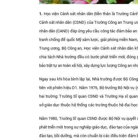
1.
Học viện Cảnh sát nhân dân (tiền thân là Trường Cản
Cảnh sát nhân dân (CSND) của Trường Công an Trung ươn
nhân dân (CAND) đáp ứng yêu cầu công tác đảm bảo an ni
tranh chống đế quốc Mỹ xâm lược, giải phóng miền Nam,
Trung ương, Bộ Công an, Học viện Cảnh sát nhân dân kh
chia tách Nhà trường đều có bước phát triển mới, đóng 
bảo trật tự an toàn xã hội, xây dựng lực lượng Công an nh
Ngay sau khi hòa bình lập lại, Nhà trường được Bộ Công
tiên với phiên hiệu D1. Năm 1976, Bộ trưởng Bộ Nội vụ 
hai trường: Trường Sĩ quan CSND và Trường Hạ sĩ qua
sở giáo dục thuộc hệ thống các trường thuộc hệ đại học
Năm 1980, Trường Sĩ quan CSND được Bộ Nội vụ quyết đị
phát triển mới trong sự nghiệp giáo dục, đào tạo của ng
đào tạo, bồi dưỡng, mà còn chuẩn bị các điều kiện đảm b