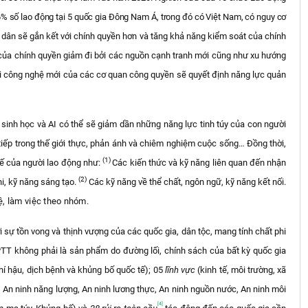
56% số lao động tại 5 quốc gia Đông Nam Á, trong đó có Việt Nam, có nguy cơ
ân sẽ gắn kết với chính quyền hơn và tăng khả năng kiểm soát của chính
h của chính quyền giảm đi bởi các nguồn cạnh tranh mới cũng như xu hướng
với công nghệ mới của các cơ quan công quyền sẽ quyết định năng lực quản
 sinh học và AI có thể sẽ giảm dần những năng lực tinh túy của con người
tiếp trong thế giới thực, phản ánh và chiêm nghiệm cuộc sống… Đồng thời,
(1)
hế của người lao động như:
Các kiến thức và kỹ năng liên quan đến nhận
(2)
hi, kỹ năng sáng tạo.
Các kỹ năng về thể chất, ngôn ngữ, kỹ năng kết nối.
hệ, làm việc theo nhóm.
 sự tồn vong và thịnh vượng của các quốc gia, dân tộc, mang tính chất phi
NPTT không
phải là sản phẩm do đường lối, chính sách của bất kỳ quốc gia
khí hậu, dịch bệnh và khủng bố quốc tế); 05
lĩnh vực
(kinh tế, môi trường, xã
u, An ninh năng lượng, An ninh lương thực, An ninh nguồn nước, An ninh môi
[4]