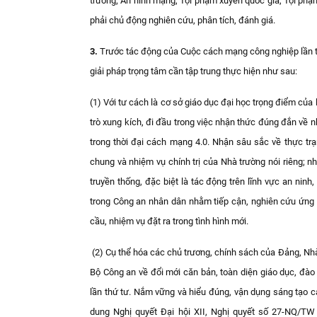
trường; An ninh mạng, Tội phạm xuyên quốc gia, Tội phạ
phải chủ động nghiên cứu, phân tích, đánh giá.
3.
Trước tác động của Cuộc cách mạng công nghiệp lần th
giải pháp trọng tâm cần tập trung thực hiện như sau:
(1) Với tư cách là cơ sở giáo dục đại học trọng điểm của
trò xung kích, đi đầu trong việc nhận thức đúng đắn về n
trong thời đại cách mạng 4.0. Nhận sâu sắc về thực trạ
chung và nhiệm vụ chính trị của Nhà trường nói riêng; 
truyền thống, đặc biệt là tác động trên lĩnh vực an ninh
trong Công an nhân dân nhằm tiếp cận, nghiên cứu ứng 
cầu, nhiệm vụ đặt ra trong tình hình mới.
(2)
Cụ thể hóa các chủ trương, chính sách của Đảng, Nhà
Bộ Công an về đổi mới căn bản, toàn diện giáo dục, đào 
lần thứ tư. Nắm vững và hiểu đúng, vận dụng sáng tạo cá
dung Nghị quyết Đại hội XII, Nghị quyết số 27-NQ/T