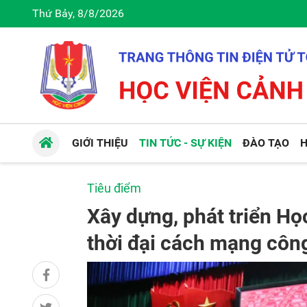
Thứ Bảy, 8/8/2026
GIỚI THIỆU
TIN TỨC - SỰ KIỆN
ĐÀO TẠO
H
Tiêu điểm
Xây dựng, phát triển Họ
thời đại cách mạng công