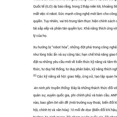
Quốc tế (ILO) dự báo rằng, trong 2 thập niên tới, khoảng 
mất việc vì robot.
Sức mạnh công nghệ mới làm cho công d
quyền. Tuy nhiên, vai trò trung tâm thực hiện chính sác
tái sắp xếp và phân tán quyền lực. Khả năng thích ứng 
lý của họ.
Xu hướng bị “robot hóa”, những đột phá trong công nghệ
như lòng trắc ẩn và sự cộng tác; hạn chế khả năng giao 
đặt ra những yêu cầu mới về kiến thức kỹ năng và tâm t
thức, tư duy hệ thống, tư duy phản biện, kỹ năng thích ng
(3)
Các kỹ năng xã hội: giao tiếp, ứng xử, tạo lập quan 
An ninh phi truyền thống:
Đây là những thách thức đối với
quân sự, xuyên quốc gia, phi chính phủ và toàn cầu. A
nào, bao gồm 0
4 vấn đề (
môi trường suy thoái, biến đổi 
hội, chính trị và văn hóa
);
10 mối đe dọa
(Biến đổi khí hậ