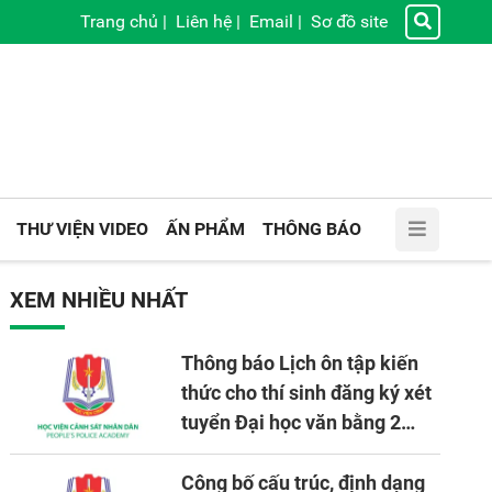
Trang chủ
|
Liên hệ
|
Email
|
Sơ đồ site
THƯ VIỆN VIDEO
ẤN PHẨM
THÔNG BÁO
XEM NHIỀU NHẤT
Thông báo Lịch ôn tập kiến
thức cho thí sinh đăng ký xét
tuyển Đại học văn bằng 2
tuyển mới, mở tại Học viện
CSND năm học 2026 - 2027
Công bố cấu trúc, định dạng