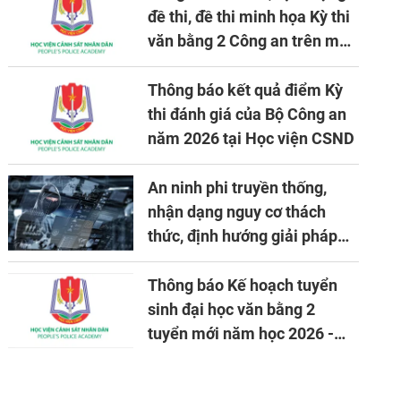
đề thi, đề thi minh họa Kỳ thi
văn bằng 2 Công an trên máy
tính
Thông báo kết quả điểm Kỳ
thi đánh giá của Bộ Công an
năm 2026 tại Học viện CSND
An ninh phi truyền thống,
nhận dạng nguy cơ thách
thức, định hướng giải pháp
đảm bảo an ninh quốc gia
trong tình hình hiện nay
Thông báo Kế hoạch tuyển
sinh đại học văn bằng 2
tuyển mới năm học 2026 -
2027