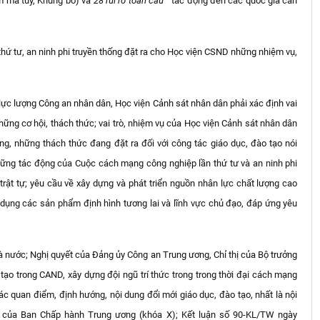
m ma túy, Khủng bố) và
28 rủi ro toàn cầu
tác động đến các quốc gia cần
ứ tư, an ninh phi truyền thống đặt ra cho Học viện CSND những nhiệm vụ,
 lực lượng Công an nhân dân, Học viện Cảnh sát nhân dân phải xác định vai
hững cơ hội, thách thức; vai trò, nhiệm vụ của Học viện Cảnh sát nhân dân
ng, những thách thức đang đặt ra đối với công tác giáo dục, đào tạo nói
những tác động của Cuộc cách mạng công nghiệp lần thứ tư và an ninh phi
, trật tự; yêu cầu về xây dựng và phát triển nguồn nhân lực chất lượng cao
dụng các sản phẩm định hình tương lai và lĩnh vực chủ đạo, đáp ứng yêu
 nước; Nghị quyết của Đảng ủy Công an Trung ương, Chỉ thị của Bộ trưởng
tạo trong CAND, xây dựng đội ngũ trí thức trong trong thời đại cách mạng
c quan điểm, định hướng, nội dung đổi mới giáo dục, đào tạo, nhất là nội
W của Ban Chấp hành Trung ương (khóa X); Kết luận số 90-KL/TW ngày