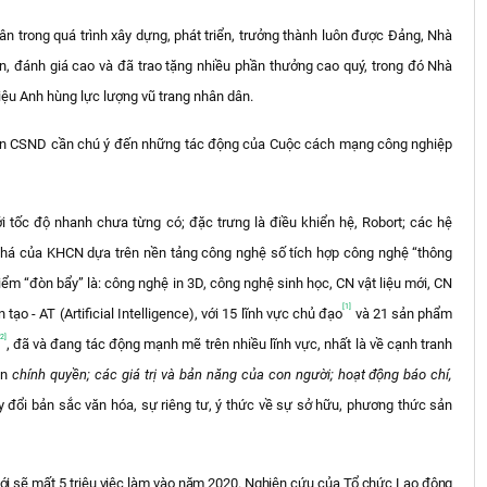
n trong quá trình xây dựng, phát triển, trưởng thành luôn được Đảng, Nhà
, đánh giá cao và đã trao tặng nhiều phần thưởng cao quý, trong đó Nhà
ệu Anh hùng lực lượng vũ trang nhân dân.
 viện CSND cần chú ý đến những tác động của Cuộc cách mạng công nghiệp
i tốc độ nhanh chưa từng có; đặc trưng là điều khiển hệ, Robort; các hệ
há của KHCN dựa trên nền tảng công nghệ số tích hợp công nghệ “thông
iểm “đòn bẩy” là: công nghệ in 3D, công nghệ sinh học, CN vật liệu mới, CN
[1]
tạo - AT (Artificial Intelligence), với 15 lĩnh vực chủ đạo
và 21 sản phẩm
[2]
, đã và đang tác động mạnh mẽ trên nhiều lĩnh vực, nhất là về cạnh tranh
an
chính quyền; các giá trị và bản năng của con người; hoạt động báo chí,
y đổi bản sắc văn hóa, sự riêng tư, ý thức về sự sở hữu, phương thức sản
giới sẽ mất 5 triệu việc làm vào năm 2020. Nghiên cứu của Tổ chức Lao động