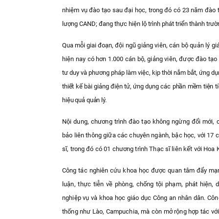
nhiệm vụ đào tạo sau đại học, trong đó có 23 năm đào t
lượng CAND; đang thực hiện lộ trình phát triển thành trư
Qua mỗi giai đoạn, đ
ội ngũ giảng viên, cán bộ quản lý 
hiện nay có hơn 1.000 cán bộ, giảng viên, được đào tạo
tư duy và phương pháp làm việc, kịp thời nắm bắt, ứng d
thiết kế bài giảng điện tử, ứng dụng các phần mềm tiện t
hiệu quả quản lý.
Nội dung, chương trình đào tạo không ngừng đổi mới, c
bảo liên thông giữa các chuyên ngành, bậc học,
với 17 
sĩ, trong đó có 01 chương trình Thạc sĩ liên kết với Hoa
Công tác nghiên cứu khoa học
được quan tâm đẩy m
luận, thực tiễn về phòng, chống tội phạm, phát hiện,
nghiệp vụ và khoa học giáo dục
Công an nhân dân.
Công
thống như Lào, Campuchia, mà còn mở rộng
hợp tác vớ