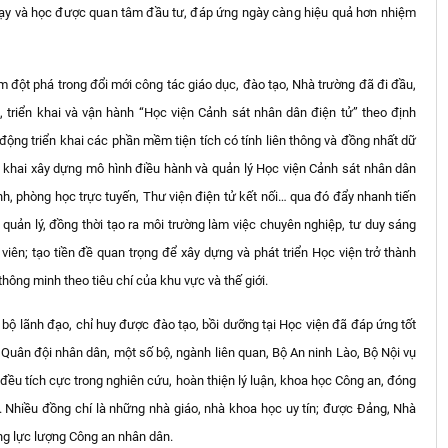
n dạy và học được quan tâm đầu tư, đáp ứng ngày càng hiệu quả hơn nhiệm
m đột phá trong đổi mới công tác giáo dục, đào tạo, Nhà trường đã đi đầu,
triển khai và vận hành “Học viện Cảnh sát nhân dân điện tử” theo định
ộng triển khai các phần mềm tiện tích có tính liên thông và đồng nhất dữ
iển khai xây dựng mô hình điều hành và quản lý Học viện Cảnh sát nhân dân
nh, phòng học trực tuyến, Thư viện điện tử kết nối… qua đó đẩy nhanh tiến
 quản lý, đồng thời tạo ra môi trường làm việc chuyên nghiệp, tư duy sáng
viên; tạo tiền đề quan trọng để xây dựng và phát triển Học viện trở thành
hông minh theo tiêu chí của khu vực và thế giới.
 bộ lãnh đạo, chỉ huy được đào tạo, bồi dưỡng tại Học viện đã đáp ứng tốt
 Quân đội nhân dân, một số bộ, ngành liên quan, Bộ An ninh Lào, Bộ Nội vụ
ều tích cực trong nghiên cứu, hoàn thiện lý luận, khoa học Công an, đóng
. Nhiều đồng chí là những nhà giáo, nhà khoa học uy tín; được Đảng, Nhà
ong lực lượng Công an nhân dân.