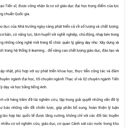
ạo Tiến sĩ; được công nhận là cơ sở giáo dục đại học trọng điểm của lực
ờng chuẩn Quốc gia.
giáo dục của Nhà trường ngày càng
phát triển
cả về số lượng và chất lượng;
 cơ bản, có năng lực, tâm huyết với nghề nghiệp,
chủ động, nhạy bén trong
ụng những công nghệ mới trong tổ chức quản lý, giảng dạy như: Xây dựng và
ích trong hệ thống E-learning… để nâng cao chất lượng giáo dục, đào tạo và
ập nhật, phù hợp với sự phát triển khoa học, thực tiễn công tác và đảm
chuyên ngành đại học, 05 chuyên ngành Thạc sĩ và 02 chuyên ngành Tiến
 Kỳ dạy và học bằng tiếng Anh.
ạnh
với hàng trăm đề tài
nghiên cứu
,
tập trung giải quyết những vấn đề lý
 dự báo những vấn đề chiến lược, góp phần bổ sung, hoàn thiện lý luận
 tác hợp tác quốc tế được tăng cường, không chỉ với các đối tác truyền
i nhiều cơ sở nghiên cứu, giáo dục, cơ quan Cảnh sát các nước trong khu