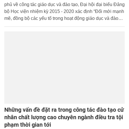
phủ về công tác giáo dục và đào tạo, Đại hội đại biểu Đảng
bộ Học viện nhiệm kỳ 2015 - 2020 xác định “Đổi mới mạnh
mẽ, đồng bộ các yếu tố trong hoạt động giáo dục và đào
tạo, tạo sự đột phá để nâng cao chất lượng, đáp ứng yêu
cầu, nhiệm vụ bảo vệ an ninh quốc gia, đấu tranh phòng,
chống tội phạm, bảo đảm trật tự, an toàn xã hội”.
Những vấn đề đặt ra trong công tác đào tạo cử
nhân chất lượng cao chuyên ngành điều tra tội
phạm thời gian tới