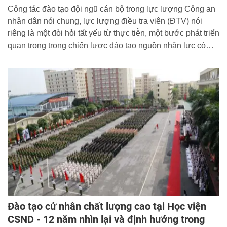
Công tác đào tạo đội ngũ cán bộ trong lực lượng Công an
nhân dân nói chung, lực lượng điều tra viên (ĐTV) nói
riêng là một đòi hỏi tất yếu từ thực tiễn, một bước phát triển
quan trọng trong chiến lược đào tạo nguồn nhân lực có
chất lượng cao đáp ứng yêu cầu đấu tranh chống tội
phạm, kiện toàn bộ máy Cơ quan điều tra trong chiến lược
cải cách tư pháp của Đảng và Nhà nước ta.
Đào tạo cử nhân chất lượng cao tại Học viện
CSND - 12 năm nhìn lại và định hướng trong