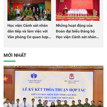
Học viện Cảnh sát nhân
Những hoạt động của
dân tiếp và làm việc với
Đoàn đại biểu Đảng bộ
Văn phòng Cơ quan hợp
Học viện Cảnh sát nhân
tác quốc tế Nhật Bản tại
dân tại Đại hội đại biểu
Việt Nam
Đảng bộ Công an Trung
ương lần thứ VIII, nhiệm
MỚI NHẤT
kỳ 2025 - 2030